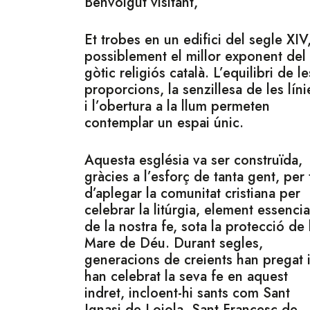
Benvolgut visitant,
Et trobes en un edifici del segle XIV
possiblement el millor exponent del
gòtic religiós català. L’equilibri de le
proporcions, la senzillesa de les líni
i l’obertura a la llum permeten
contemplar un espai únic.
Aquesta església va ser construïda,
gràcies a l’esforç de tanta gent, per 
d’aplegar la comunitat cristiana per
celebrar la litúrgia, element essencia
de la nostra fe, sota la protecció de 
Mare de Déu. Durant segles,
generacions de creients han pregat 
han celebrat la seva fe en aquest
indret, incloent-hi sants com Sant
Ignasi de Loiola, Sant Francesc de