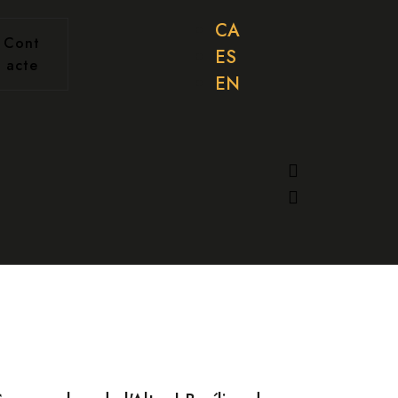
CA
Cont
ES
acte
EN