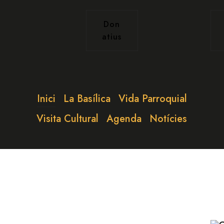
Don
atius
Inici
La Basílica
Vida Parroquial
Visita Cultural
Agenda
Notícies